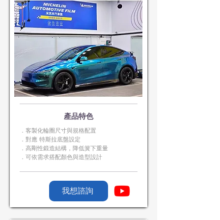
​產品特色
．客製化輪圈尺寸與規格配置
．對應 特斯拉底盤設定
．高剛性鍛造結構，降低簧下重量
．可依需求搭配顏色與造型設計
我想諮詢