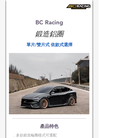
BC Racing
​鍛造鋁圈
單片/雙片式 依款式選擇
​產品特色
．多款鍛造輪圈樣式可選配