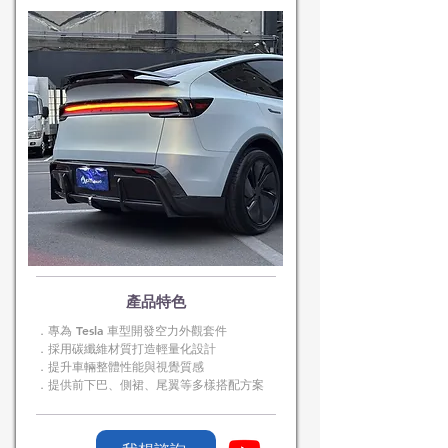
​產品特色
．專為 Tesla 車型開發空力外觀套件
．採用碳纖維材質打造輕量化設計
．提升車輛整體性能與視覺質感
．提供前下巴、側裙、尾翼等多樣搭配方案